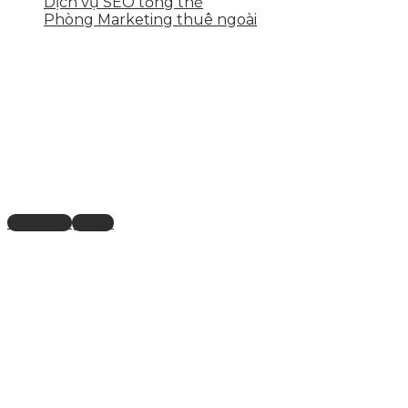
Dịch vụ SEO tổng thể
Phòng Marketing thuê ngoài
THÔNG TIN LIÊN HỆ
86/25 Nguyễn Anh Ninh, Phường 7, Tp. Vũng Tàu
0869.702.702
xtinhnguyen@gmail.com
nhắn tin
gọi đt