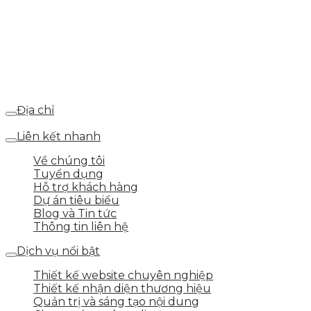
Hotline: 0869.702.702
Email: xtinhnguyen@gmail.com
Địa chỉ
86/25 Nguyễn Anh Ninh, Phường 7, Tp. Vũng Tàu
Liên kết nhanh
Về chúng tôi
Tuyển dụng
Hỗ trợ khách hàng
Dự án tiêu biểu
Blog và Tin tức
Thông tin liên hệ
Dịch vụ nổi bật
Thiết kế website chuyên nghiệp
Thiết kế nhận diện thương hiệu
Quản trị và sáng tạo nội dung