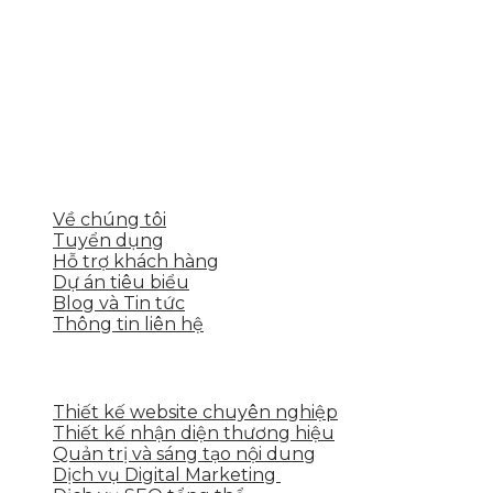
Chúng tôi tự hào đem đến cho khách hàng và đối tác
những dịch vụ tốt nhất, với giá trị bền vững và mối
quan hệ hợp tác phát triển lâu dài và hiệu quả.
LIÊN KẾT NHANH
Về chúng tôi
Tuyển dụng
Hỗ trợ khách hàng
Dự án tiêu biểu
Blog và Tin tức
Thông tin liên hệ
DỊCH VỤ NỔI BẬT
Thiết kế website chuyên nghiệp
Thiết kế nhận diện thương hiệu
Quản trị và sáng tạo nội dung
Dịch vụ Digital Marketing