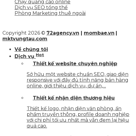
Chạy quảng cáo online
Dịch vụ SEO tổng thể
Phòng Marketing thuê ngoài
Copyright 2026 ©
72agency.vn
|
mombae.vn
|
mktvungtau.com
Về chúng tôi
Hot
Dịch vụ
Thiết kế website chuyên nghiệp
Sở hữu một website chuẩn SEO, giao diện
responsive với đầy đủ tính năng bán hàng
online, giới thiệu dịch vụ, dự án,…
Thiết kế nhận diện thương hiệu
Thiết kế logo, nhận diện văn phòng, ấn
phẩm truyền thông, profile doanh nghiệp
với chi phí tối ưu nhất mà vẫn đem lại hiệu
quả cao.