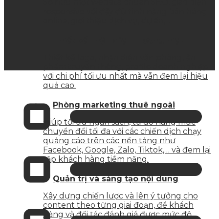
Sở hữu một website chuẩn SEO, giao diện
responsive với đầy đủ tính năng bán hàng
online, giới thiệu dịch vụ, dự án,…
Thiết kế nhận diện thương hiệu
Thiết kế logo, nhận diện văn phòng, ấn
phẩm truyền thông, profile doanh nghiệp
với chi phí tối ưu nhất mà vẫn đem lại hiệu
quả cao.
Phòng marketing thuê ngoài
Giúp tối ưu ngân sách, từ đó nâng mức
chuyển đổi tối đa với các chiến dịch chạy
quảng cáo trên các nền tảng như
Facebook, Google, Zalo, Tiktok,… và đem lại
tập khách hàng tiềm năng.
Quản trị và sáng tạo nội dung
Xây dựng chiến lược và lên ý tưởng cho
content theo từng giai đoạn, để khách
hàng và đối tác đánh giá được mức độ