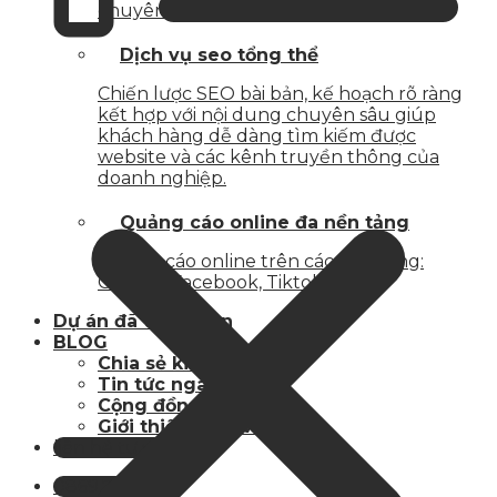
chuyên nghiệp của doanh nghiệp.
Dịch vụ seo tổng thể
Chiến lược SEO bài bản, kế hoạch rõ ràng
kết hợp với nội dung chuyên sâu giúp
khách hàng dễ dàng tìm kiếm được
website và các kênh truyền thông của
doanh nghiệp.
Quảng cáo online đa nền tảng
Quảng cáo online trên các nền tảng:
Google, Facebook, Tiktok
Dự án đã thực hiện
BLOG
Chia sẻ kiến thức
Tin tức ngành
Cộng đồng MMO
Giới thiệu dịch vụ
liên hệ tư vấn
0869.702.702