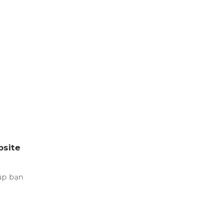
bsite
úp bạn