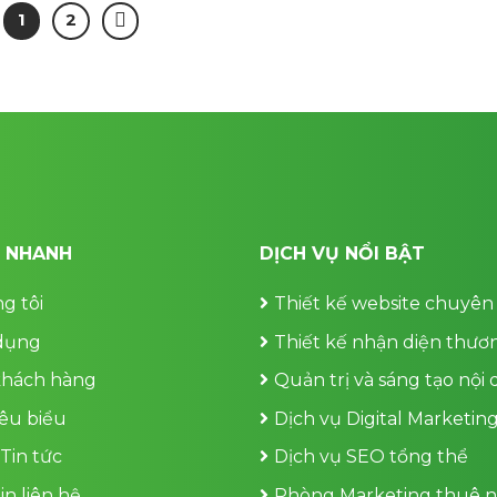
1
2
T NHANH
DỊCH VỤ NỔI BẬT
g tôi
Thiết kế website chuyên
dụng
Thiết kế nhận diện thươ
khách hàng
Quản trị và sáng tạo nội
iêu biểu
Dịch vụ Digital Marketin
 Tin tức
Dịch vụ SEO tổng thể
in liên hệ
Phòng Marketing thuê n