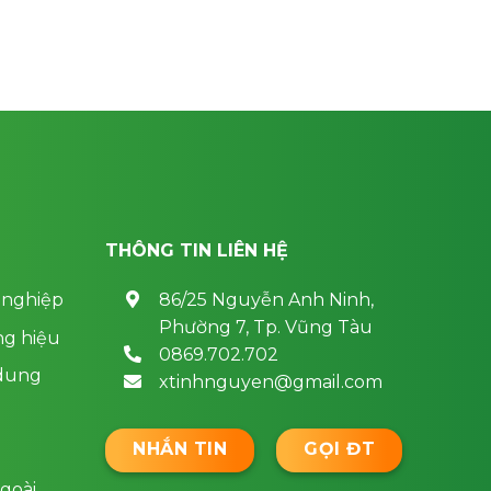
THÔNG TIN LIÊN HỆ
 nghiệp
86/25 Nguyễn Anh Ninh,
Phường 7, Tp. Vũng Tàu
ng hiệu
0869.702.702
 dung
xtinhnguyen@gmail.com
g
NHẮN TIN
GỌI ĐT
goài