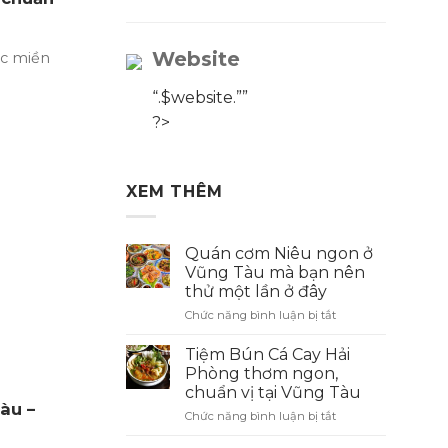
Website
ực miền
“.$website.””
?>
XEM THÊM
Quán cơm Niêu ngon ở
Vũng Tàu mà bạn nên
thử một lần ở đây
Chức năng bình luận bị tắt
ở
Quán
cơm
Tiệm Bún Cá Cay Hải
Niêu
Phòng thơm ngon,
ngon
chuẩn vị tại Vũng Tàu
ở
àu –
Chức năng bình luận bị tắt
ở
Vũng
Tiệm
Tàu