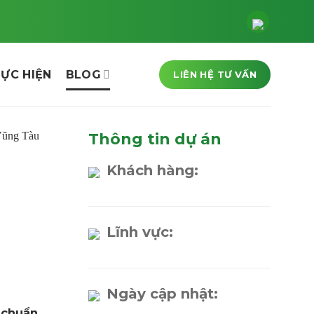
ỰC HIỆN
BLOG
LIÊN HỆ TƯ VẤN
Thông tin dự án
Khách hàng:
Lĩnh vực:
Ngày cập nhật:
 chuẩn