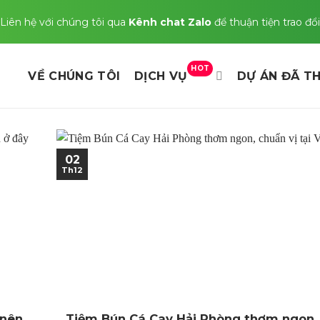
Liên hệ với chúng tôi qua
Kênh chat Zalo
để thuận tiện trao đổi
HOT
VỀ CHÚNG TÔI
DỊCH VỤ
DỰ ÁN ĐÃ TH
02
Th12
 nên
Tiệm Bún Cá Cay Hải Phòng thơm ngon,