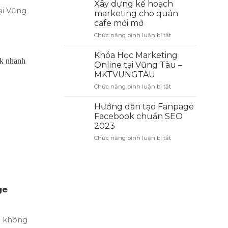
Bún
mà
Xây dựng kế hoạch
Cá
ại Vũng
bạn
marketing cho quán
Cay
nên
cafe mới mở
Hải
thử
Chức năng bình luận bị tắt
ở
Phòng
một
Xây
thơm
lần
dựng
ngon,
ở
Khóa Học Marketing
kế
chuẩn
đây
Online tại Vũng Tàu –
hoạch
vị
MKTVUNGTAU
marketing
tại
Chức năng bình luận bị tắt
ở
cho
Vũng
Khóa
quán
Tàu
Học
cafe
Hướng dẫn tạo Fanpage
Marketing
mới
Facebook chuẩn SEO
Online
mở
2023
tại
Chức năng bình luận bị tắt
ở
Vũng
Hướng
Tàu
dẫn
–
tạo
MKTVUNGTAU
Fanpage
Facebook
ge
chuẩn
SEO
2023
i không