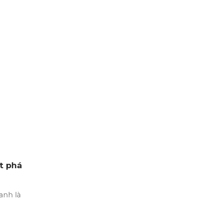
t phá
nh là