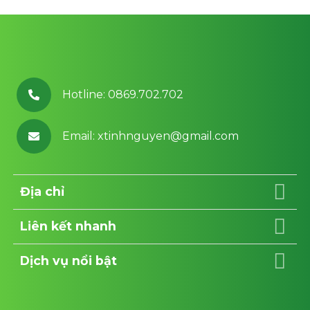
Facebook
chuẩn
SEO
2023
Hotline: 0869.702.702
Email: xtinhnguyen@gmail.com
Địa chỉ
Liên kết nhanh
Dịch vụ nổi bật