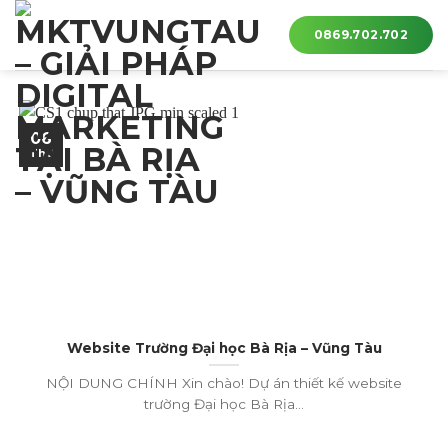
Skip
0869.702.702
to
content
06
Th8
Website Trường Đại học Bà Rịa – Vũng Tàu
NỘI DUNG CHÍNH Xin chào! Dự án thiết kế website
trường Đại học Bà Rịa...