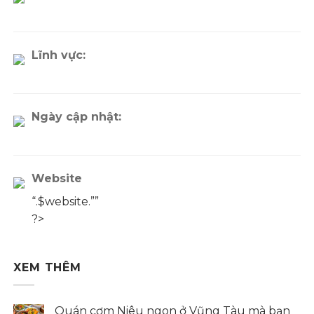
Lĩnh vực:
Ngày cập nhật:
Website
“.$website.””
?>
XEM THÊM
Quán cơm Niêu ngon ở Vũng Tàu mà bạn