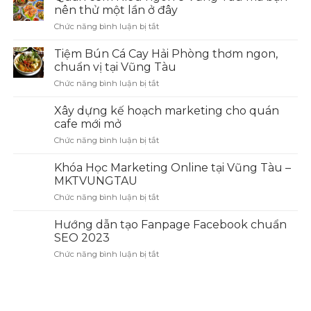
nên thử một lần ở đây
Chức năng bình luận bị tắt
ở
Quán
cơm
Tiệm Bún Cá Cay Hải Phòng thơm ngon,
Niêu
chuẩn vị tại Vũng Tàu
ngon
Chức năng bình luận bị tắt
ở
ở
Tiệm
Vũng
Bún
Xây dựng kế hoạch marketing cho quán
Tàu
Cá
mà
cafe mới mở
Cay
bạn
Chức năng bình luận bị tắt
ở
Hải
nên
Xây
Phòng
thử
dựng
Khóa Học Marketing Online tại Vũng Tàu –
thơm
một
kế
ngon,
MKTVUNGTAU
lần
hoạch
chuẩn
ở
Chức năng bình luận bị tắt
ở
marketing
vị
đây
Khóa
cho
tại
Học
Hướng dẫn tạo Fanpage Facebook chuẩn
quán
Vũng
Marketing
cafe
SEO 2023
Tàu
Online
mới
Chức năng bình luận bị tắt
ở
tại
mở
Hướng
Vũng
dẫn
Tàu
tạo
–
Fanpage
MKTVUNGTAU