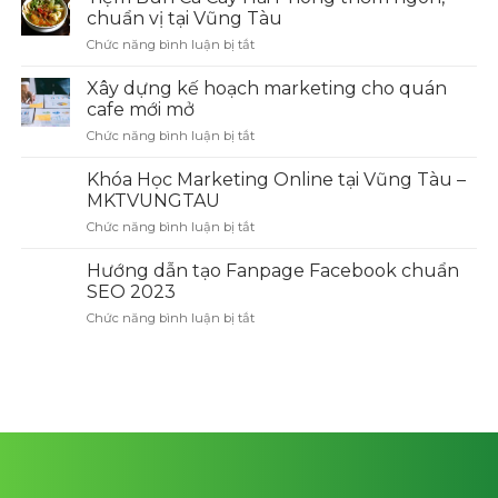
Niêu
chuẩn vị tại Vũng Tàu
ngon
Chức năng bình luận bị tắt
ở
ở
Tiệm
Vũng
Bún
Xây dựng kế hoạch marketing cho quán
Tàu
Cá
mà
cafe mới mở
Cay
bạn
Chức năng bình luận bị tắt
ở
Hải
nên
Xây
Phòng
thử
dựng
Khóa Học Marketing Online tại Vũng Tàu –
thơm
một
kế
ngon,
MKTVUNGTAU
lần
hoạch
chuẩn
ở
Chức năng bình luận bị tắt
ở
marketing
vị
đây
Khóa
cho
tại
Học
Hướng dẫn tạo Fanpage Facebook chuẩn
quán
Vũng
Marketing
cafe
SEO 2023
Tàu
Online
mới
Chức năng bình luận bị tắt
ở
tại
mở
Hướng
Vũng
dẫn
Tàu
tạo
–
Fanpage
MKTVUNGTAU
Facebook
chuẩn
SEO
2023