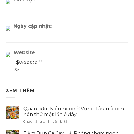
Ngày cập nhật:
Website
“.$website.””
?>
XEM THÊM
Quán cơm Niêu ngon ở Vũng Tàu mà bạn
nên thử một lần ở đây
Chức năng bình luận bị tắt
ở
Quán
cơm
Tiệm Bún Cá Cay Hải Phòng thơm ngon,