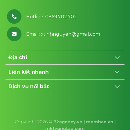
Hotline: 0869.702.702
Email: xtinhnguyen@gmail.com
Địa chỉ
Liên kết nhanh
Dịch vụ nổi bật
Copyright 2026 ©
72agency.vn
|
mombae.vn
|
mktvungtau.com