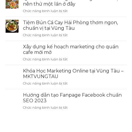
nên thử một lần ở đây
Chức năng bình luận bị tắt
ở
Quán
cơm
Tiệm Bún Cá Cay Hải Phòng thơm ngon,
Niêu
chuẩn vị tại Vũng Tàu
ngon
Chức năng bình luận bị tắt
ở
ở
Tiệm
Vũng
Bún
Xây dựng kế hoạch marketing cho quán
Tàu
Cá
mà
cafe mới mở
Cay
bạn
Chức năng bình luận bị tắt
ở
Hải
nên
Xây
Phòng
thử
dựng
Khóa Học Marketing Online tại Vũng Tàu –
thơm
một
kế
ngon,
MKTVUNGTAU
lần
hoạch
chuẩn
ở
Chức năng bình luận bị tắt
ở
marketing
vị
đây
Khóa
cho
tại
Học
Hướng dẫn tạo Fanpage Facebook chuẩn
quán
Vũng
Marketing
cafe
SEO 2023
Tàu
Online
mới
Chức năng bình luận bị tắt
ở
tại
mở
Hướng
Vũng
dẫn
Tàu
tạo
–
Fanpage
MKTVUNGTAU