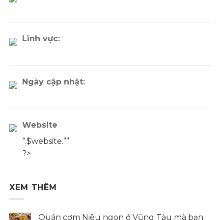
Lĩnh vực:
Ngày cập nhật:
Website
“.$website.””
?>
XEM THÊM
Quán cơm Niêu ngon ở Vũng Tàu mà bạn