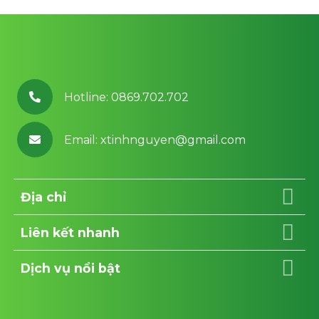
Facebook
chuẩn
SEO
2023
Hotline: 0869.702.702
Email: xtinhnguyen@gmail.com
Địa chỉ
Liên kết nhanh
Dịch vụ nổi bật